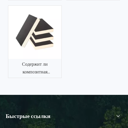
типа и декоративная
минеральной ваты J-
интегрированная плита к
типа и декоративной
высоким температурам?
интегрированной плиты
Содержит ли
композитная
изоляционная плита из
жесткого
пенополиуретана
формальдегид?
Быстрые ссылки