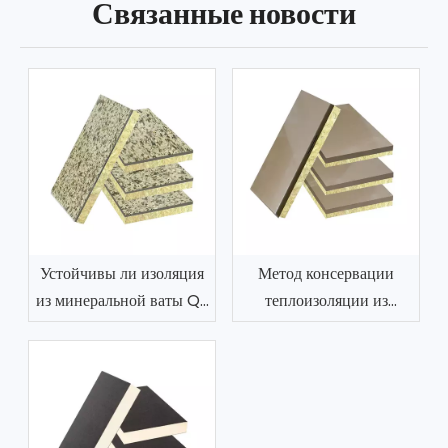
Связанные новости
Устойчивы ли изоляция
Метод консервации
из минеральной ваты Q-
теплоизоляции из
типа и декоративная
минеральной ваты J-
интегрированная плита к
типа и декоративной
высоким температурам?
интегрированной плиты