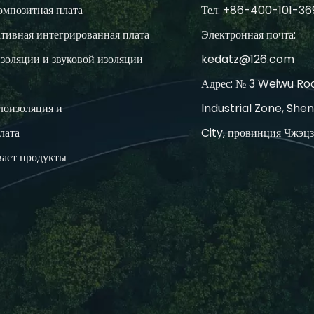
омпозитная плата
Тел: +86-400-101-36
тивная интегрированная плата
Электронная почта:
золяции и звуковой изоляции
kedatz@126.com
Адрес: № 3 Weiwu Roa
лоизоляция и
Industrial Zone, She
лата
City, провинция Чжэц
ает продукты