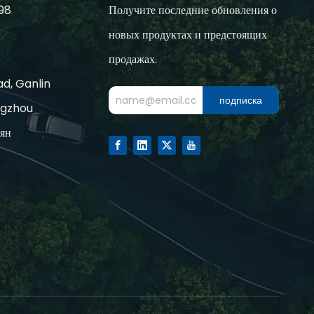
98
Получите последние обновления о
новых продуктах и предстоящих
продажах.
d, Ganlin
подписка
ngzhou
зян