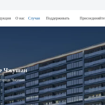
дукция
О нас
Случаи
Поддерживать
Присоединяйте
де Чжушан
 городе Чжушан