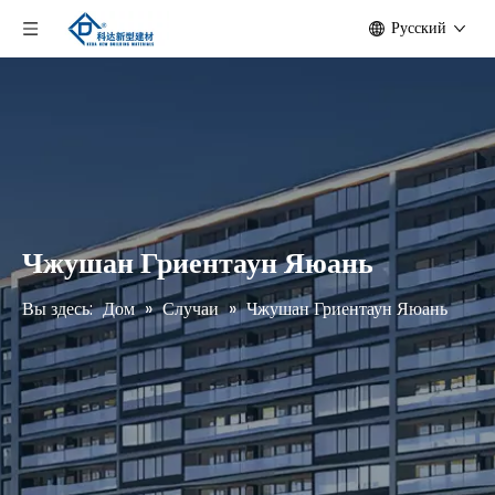
Pусский
Чжушан Гриентаун Яюань
Вы здесь:
Дом
»
Случаи
»
Чжушан Гриентаун Яюань