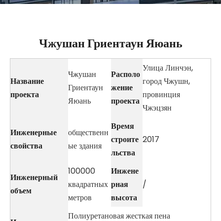
Чжушан Гриентаун Яюань
Улица Линчэн,
Чжушан
Располо
Название
город Чжушн,
Гриентаун
жение
проекта
провинция
Яюань
проекта
Чжэцзян
Время
Инженерные
общественн
строите
2017
свойства
ые здания
льства
100000
Инжене
Инженерный
квадратных
рная
/
объем
метров
высота
Полиуретановая жесткая пена