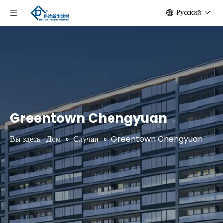
Pусский
Greentown Chengyuan
Вы здесь:
Дом
»
Случаи
»
Greentown Chengyuan