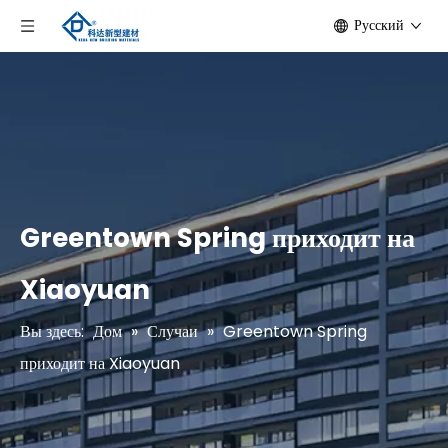
Pусский
Greentown Spring приходит на
Xiaoyuan
Вы здесь:
Дом
»
Случаи
»
Greentown Spring
приходит на Xiaoyuan