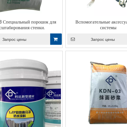
 Специальный порошок для
Вспомогательные аксессу
сштабирования стенки.
системы
Запрос цены
Запрос цены
шение рок-
SPD на водной основе
KD-1003 Спец
типа
пенопласта Полиулея
порошок 
звукоизоляционная плата
масштабировани