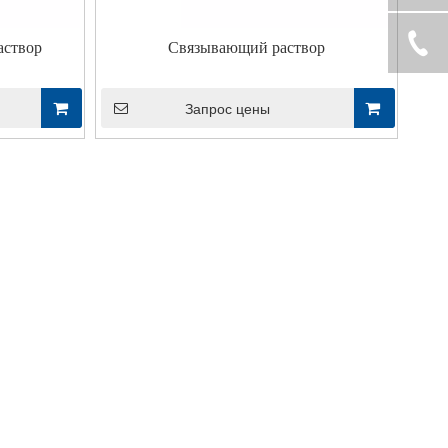
аствор
Связывающий раствор
Запрос цены