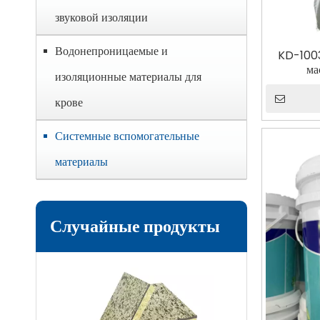
звуковой изоляции
Водонепроницаемые и
KD-1003
ма
изоляционные материалы для
крове
Системные вспомогательные
материалы
Случайные продукты
Изоляция и укра
шерсти J-