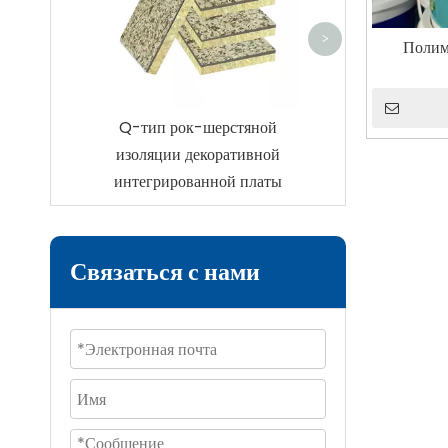
>
Полим
Q-тип рок-шерстяной
изоляции декоративной
интегрированной платы
Связаться с нами