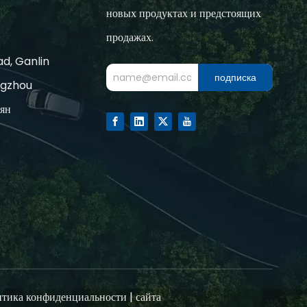
новых продуктах и предстоящих
продажах.
d, Ganlin
подписка
ngzhou
зян
тика конфиденциальности
|
сайта